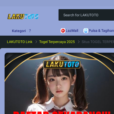
LazMall
Pulsa & Tagihan
Kategori
LAKUTOTO Link
Togel Terpercaya 2025
Situs TOGEL TERPER