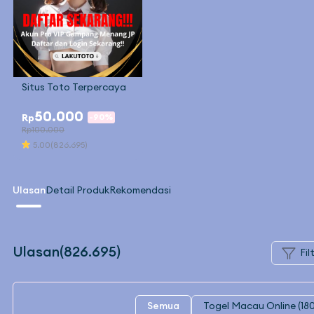
Situs Toto Terpercaya
50.000
-90%
Rp
Rp100.000
5.00(826.695)
Ulasan
Detail Produk
Rekomendasi
Ulasan(826.695)
Fil
Semua
Togel Macau Online (180