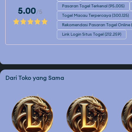
Pasaran Togel Terkenal (95.005)
5.00
/5
Togel Macau Terpercaya (300.125)
Rekomendasi Pasaran Togel Online (
Link Login Situs Togel (212.259)
Dari Toko yang Sama