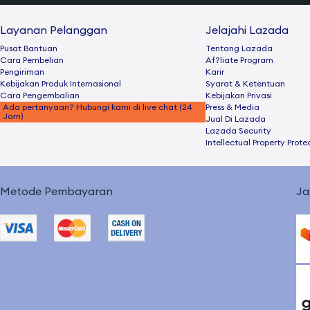
Layanan Pelanggan
Jelajahi Lazada
Pusat Bantuan
Tentang Lazada
Cara Pembelian
Af?liate Program
Pengiriman
Karir
Kebijakan Produk Internasional
Syarat & Ketentuan
Cara Pengembalian
Kebijakan Privasi
Ada pertanyaan? Hubungi kami di live chat (24
Press & Media
Jam)
Jual Di Lazada
Lazada Security
Intellectual Property Prote
Metode Pembayaran
Ja