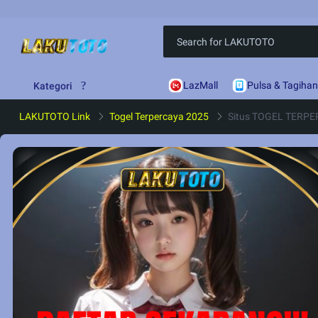
LazMall
Pulsa & Tagihan
Kategori
LAKUTOTO Link
Togel Terpercaya 2025
Situs TOGEL TERPER