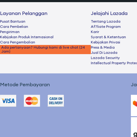
Layanan Pelanggan
Jelajahi Lazada
Pusat Bantuan
Tentang Lazada
Cara Pembelian
Af?liate Program
Pengiriman
Karir
Kebijakan Produk Internasional
Syarat & Ketentuan
Cara Pengembalian
Kebijakan Privasi
Ada pertanyaan? Hubungi kami di live chat (24
Press & Media
Jam)
Jual Di Lazada
Lazada Security
Intellectual Property Prote
Metode Pembayaran
Ja