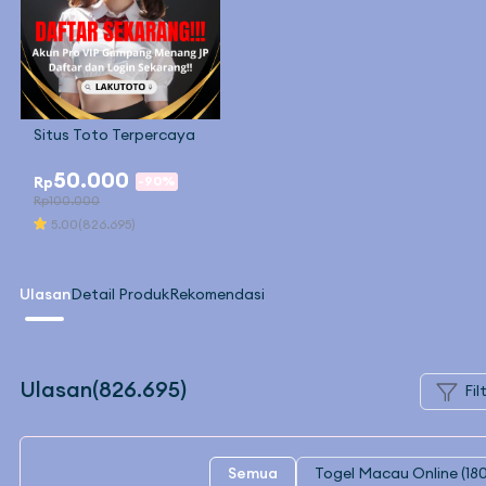
Situs Toto Terpercaya
50.000
-90%
Rp
Rp100.000
5.00(826.695)
Ulasan
Detail Produk
Rekomendasi
Ulasan(826.695)
Fil
Semua
Togel Macau Online (180