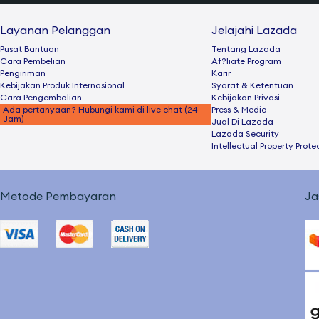
Layanan Pelanggan
Jelajahi Lazada
Pusat Bantuan
Tentang Lazada
Cara Pembelian
Af?liate Program
Pengiriman
Karir
Kebijakan Produk Internasional
Syarat & Ketentuan
Cara Pengembalian
Kebijakan Privasi
Ada pertanyaan? Hubungi kami di live chat (24
Press & Media
Jam)
Jual Di Lazada
Lazada Security
Intellectual Property Prote
Metode Pembayaran
Ja