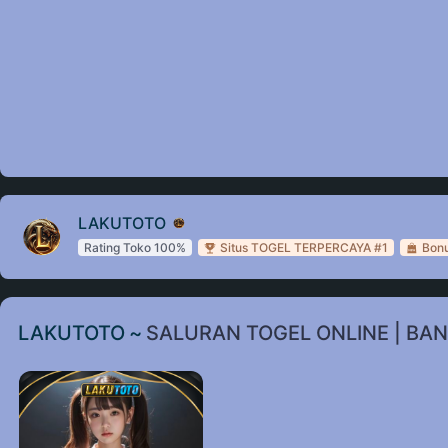
LAKUTOTO
Rating Toko 100%
Situs TOGEL TERPERCAYA #1
Bonu
SALURAN TOGEL ONLINE | BAN
LAKUTOTO
~