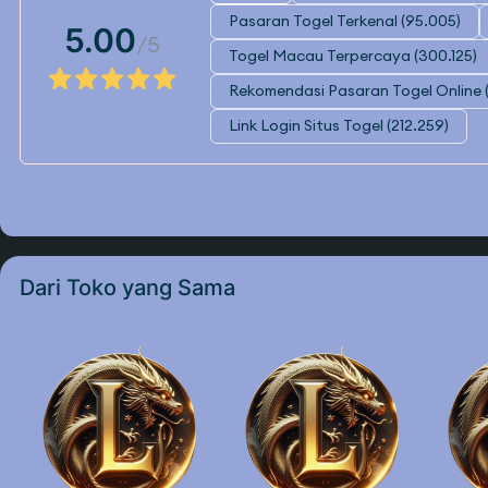
Pasaran Togel Terkenal (95.005)
5.00
/5
Togel Macau Terpercaya (300.125)
Rekomendasi Pasaran Togel Online (
Link Login Situs Togel (212.259)
Dari Toko yang Sama