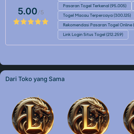
Pasaran Togel Terkenal (95.005)
5.00
/5
Togel Macau Terpercaya (300.125)
Rekomendasi Pasaran Togel Online (
Link Login Situs Togel (212.259)
Dari Toko yang Sama