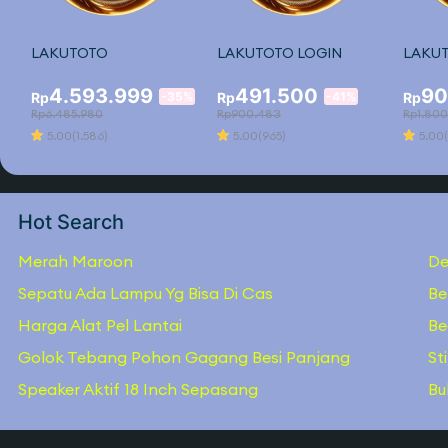
LAKUTOTO
LAKUTOTO LOGIN
LAKUT
4.593.999
491.500
90
Rp
-35%
Rp
-41%
Rp
Rp6.485.980
Rp900.483
Rp1.80
5.00(1.586)
5.00(965)
5.00(
Hot Search
Merah Maroon
De
Sepatu Ada Lampu Yg Bisa Di Cas
Be
Harga Alat Pel Lantai
Be
Golok Tebang Pohon Gagang Besi Panjang
St
Speaker Aktif 18 Inch Sepasang
Bu