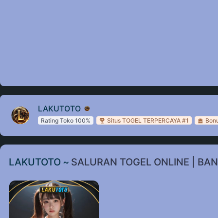
LAKUTOTO
Rating Toko 100%
Situs TOGEL TERPERCAYA #1
Bonu
SALURAN TOGEL ONLINE | BAN
LAKUTOTO
~