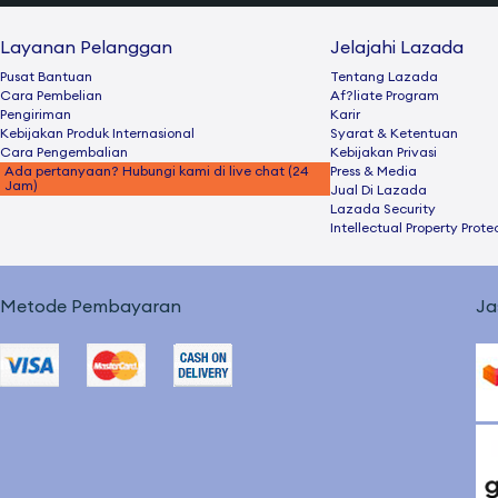
Layanan Pelanggan
Jelajahi Lazada
Pusat Bantuan
Tentang Lazada
Cara Pembelian
Af?liate Program
Pengiriman
Karir
Kebijakan Produk Internasional
Syarat & Ketentuan
Cara Pengembalian
Kebijakan Privasi
Ada pertanyaan? Hubungi kami di live chat (24
Press & Media
Jam)
Jual Di Lazada
Lazada Security
Intellectual Property Prote
Metode Pembayaran
Ja