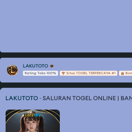
LAKUTOTO
Rating Toko 100%
Situs TOGEL TERPERCAYA #1
Bon
SALURAN TOGEL ONLINE | BAN
LAKUTOTO
~