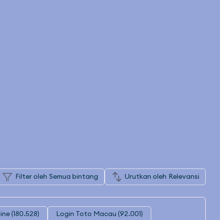
Filter oleh
Semua bintang
Urutkan oleh
Relevansi
ne (180.528)
Login Toto Macau (92.001)