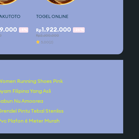
LAKUTOTO
TOGEL ONLINE
99.000
1.922.000
-5%
-26%
Rp
0
Rp2.600.000
5.00(2)
Women Running Shoes Pink
Ayam Filipina Yang Asli
Sabun Nu Amoorea
Grendel Pintu Tebal Stenliss
Pvc Plafon 6 Meter Murah