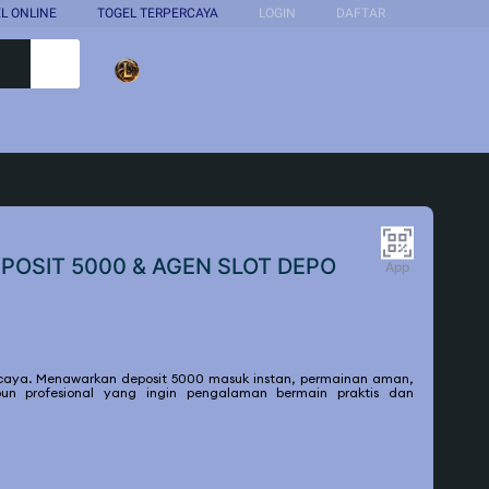
L ONLINE
TOGEL TERPERCAYA
LOGIN
DAFTAR
EPOSIT 5000 & AGEN SLOT DEPO
App
rcaya. Menawarkan deposit 5000 masuk instan, permainan aman,
n profesional yang ingin pengalaman bermain praktis dan