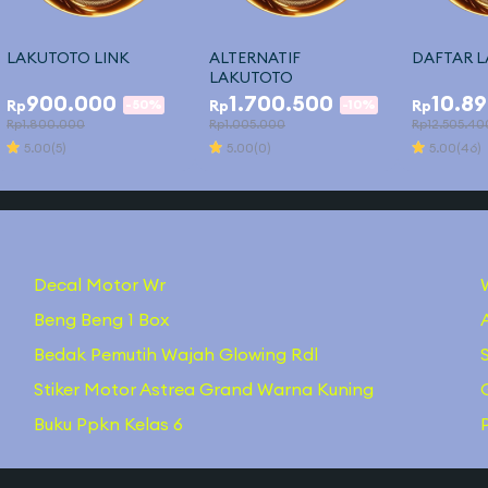
LAKUTOTO LINK
ALTERNATIF
DAFTAR 
LAKUTOTO
900.000
1.700.500
10.8
-50%
-10%
Rp
Rp
Rp
Rp1.800.000
Rp1.005.000
Rp12.505.40
5.00(5)
5.00(0)
5.00(46)
Decal Motor Wr
Beng Beng 1 Box
Bedak Pemutih Wajah Glowing Rdl
Stiker Motor Astrea Grand Warna Kuning
Buku Ppkn Kelas 6