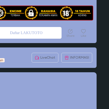
Daftar LAKUTOTO
Share
Like
LiveChat
INFORMASI
ah