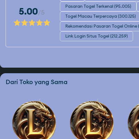
Pasaran Togel Terkenal (95.005)
5.00
/5
Togel Macau Terpercaya (300.125)
Rekomendasi Pasaran Togel Online (
Link Login Situs Togel (212.259)
Dari Toko yang Sama