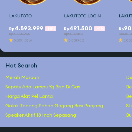
LAKUTOTO
LAKUTOTO LOGIN
LAKUT
4.593.999
491.500
90
-35%
-41%
Rp
Rp
Rp
Rp6.485.980
Rp900.483
Rp1.80
5.00(1.586)
5.00(965)
5.00(
Hot Search
Merah Maroon
De
Sepatu Ada Lampu Yg Bisa Di Cas
Be
Harga Alat Pel Lantai
Be
Golok Tebang Pohon Gagang Besi Panjang
St
Speaker Aktif 18 Inch Sepasang
Bu