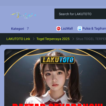
LazMall
Pulsa & Tagihan
Kategori
LAKUTOTO Link
Togel Terpercaya 2025
Situs TOGEL TERPER