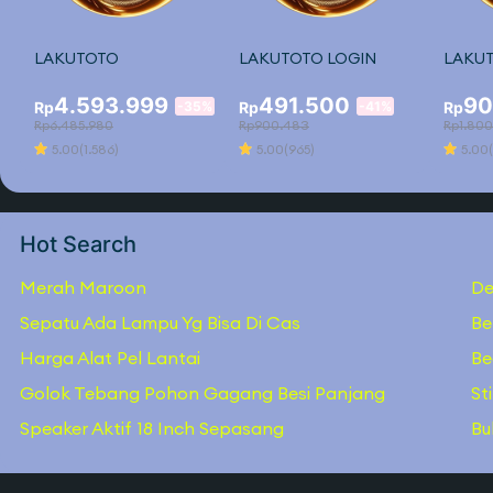
LAKUTOTO
LAKUTOTO LOGIN
LAKUT
4.593.999
491.500
90
Rp
-35%
Rp
-41%
Rp
Rp6.485.980
Rp900.483
Rp1.80
5.00(1.586)
5.00(965)
5.00(
Hot Search
Merah Maroon
De
Sepatu Ada Lampu Yg Bisa Di Cas
Be
Harga Alat Pel Lantai
Be
Golok Tebang Pohon Gagang Besi Panjang
St
Speaker Aktif 18 Inch Sepasang
Bu