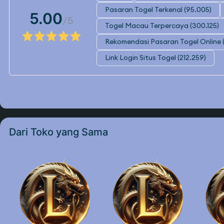
Pasaran Togel Terkenal (95.005)
5.00
/5
Togel Macau Terpercaya (300.125)
Rekomendasi Pasaran Togel Online (
Link Login Situs Togel (212.259)
Dari Toko yang Sama