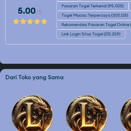
Pasaran Togel Terkenal (95.005)
5.00
/5
Togel Macau Terpercaya (300.125)
Rekomendasi Pasaran Togel Online (
Link Login Situs Togel (212.259)
Dari Toko yang Sama