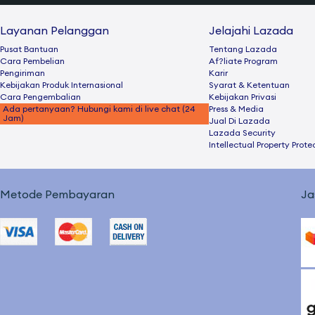
Layanan Pelanggan
Jelajahi Lazada
Pusat Bantuan
Tentang Lazada
Cara Pembelian
Af?liate Program
Pengiriman
Karir
Kebijakan Produk Internasional
Syarat & Ketentuan
Cara Pengembalian
Kebijakan Privasi
Ada pertanyaan? Hubungi kami di live chat (24
Press & Media
Jam)
Jual Di Lazada
Lazada Security
Intellectual Property Prote
Metode Pembayaran
Ja