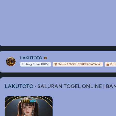
LAKUTOTO
Rating Toko 100%
Situs TOGEL TERPERCAYA #1
Bon
SALURAN TOGEL ONLINE | BAN
LAKUTOTO
~