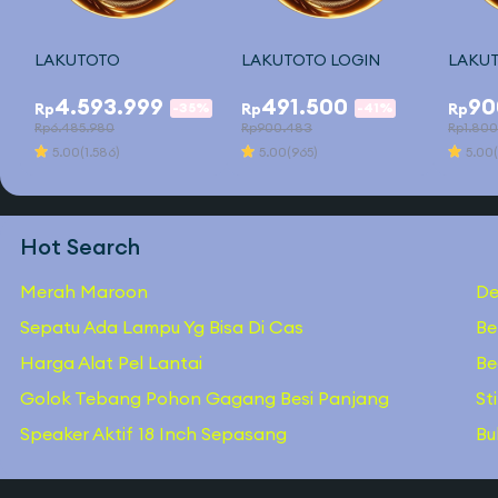
LAKUTOTO
LAKUTOTO LOGIN
LAKUT
4.593.999
491.500
90
-35%
-41%
Rp
Rp
Rp
Rp6.485.980
Rp900.483
Rp1.80
5.00(1.586)
5.00(965)
5.00(
Hot Search
Merah Maroon
De
Sepatu Ada Lampu Yg Bisa Di Cas
Be
Harga Alat Pel Lantai
Be
Golok Tebang Pohon Gagang Besi Panjang
St
Speaker Aktif 18 Inch Sepasang
Bu