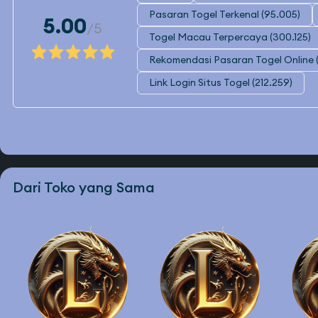
Pasaran Togel Terkenal (95.005)
5.00
/5
Togel Macau Terpercaya (300.125)
Rekomendasi Pasaran Togel Online (
Link Login Situs Togel (212.259)
Dari Toko yang Sama