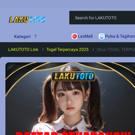
LazMall
Pulsa & Tagihan
Kategori
LAKUTOTO Link
Togel Terpercaya 2025
Situs TOGEL TERPER