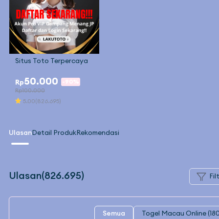
Situs Toto Terpercaya
50.000
-90%
Rp
Rp100.000
5.00(826.695)
Ulasan
Detail Produk
Rekomendasi
Ulasan(826.695)
Fil
Semua
Togel Macau Online (180