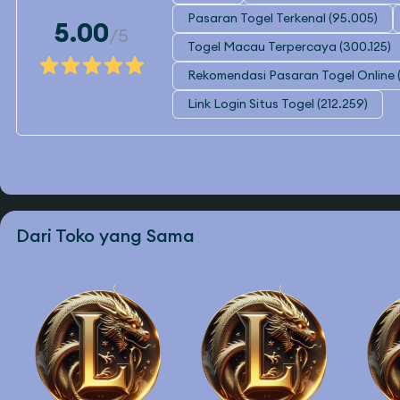
Pasaran Togel Terkenal (95.005)
5.00
/5
Togel Macau Terpercaya (300.125)
Rekomendasi Pasaran Togel Online (
Link Login Situs Togel (212.259)
Dari Toko yang Sama