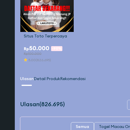
Situs Toto Terpercaya
50.000
-90%
Rp
Rp100.000
5.00(826.695)
Ulasan
Detail Produk
Rekomendasi
Ulasan(826.695)
Semua
Togel Macau Onl