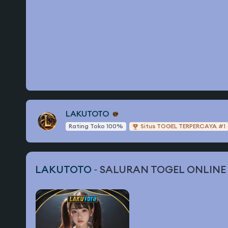
LAKUTOTO
Rating Toko 100%
Situs TOGEL TERPERCAYA #1
SALURAN TOGEL ONLINE 
LAKUTOTO
~