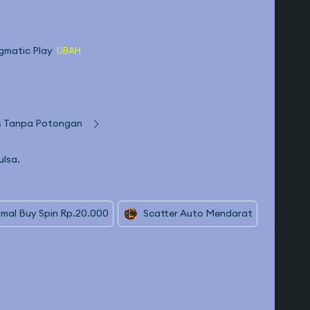
gmatic Play
UBAH
s Tanpa Potongan
ulsa.
imal Buy Spin Rp.20.000
Scatter Auto Mendarat