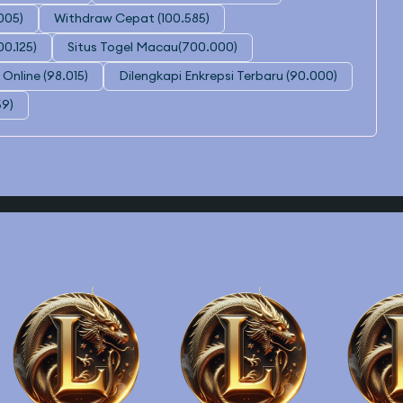
005)
Withdraw Cepat (100.585)
0.125)
Situs Togel Macau(700.000)
Online (98.015)
Dilengkapi Enkrepsi Terbaru (90.000)
59)