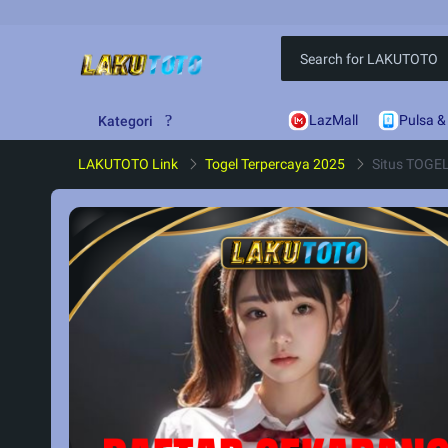
LazMall
Pulsa &
Kategori
LAKUTOTO Link
Togel Terpercaya 2025
Situs TOGEL