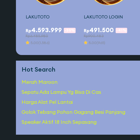
LAKUTOTO
LAKUTOTO LOGIN
4.593.999
491.500
-35%
-41%
Rp
Rp
Rp6.485.980
Rp900.483
5.00(1.586)
5.00(965)
Hot Search
Merah Maroon
Sepatu Ada Lampu Yg Bisa Di Cas
Harga Alat Pel Lantai
Golok Tebang Pohon Gagang Besi Panjang
Speaker Aktif 18 Inch Sepasang