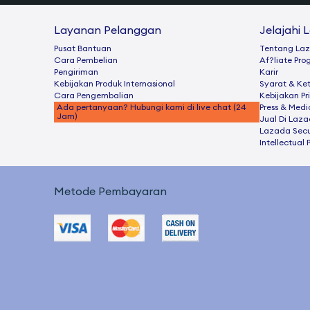
Layanan Pelanggan
Jelajahi 
Pusat Bantuan
Tentang La
Cara Pembelian
Af?liate Pr
Pengiriman
Karir
Kebijakan Produk Internasional
Syarat & Ke
Cara Pengembalian
Kebijakan Pr
Ada pertanyaan? Hubungi kami di live chat (24
Press & Medi
Jam)
Jual Di Laz
Lazada Secu
Intellectual 
Metode Pembayaran