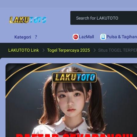
LazMall
Pulsa & Tagihan
Kategori
LAKUTOTO Link
Togel Terpercaya 2025
Situs TOGEL TERPER