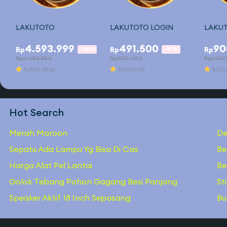
LAKUTOTO
LAKUTOTO LOGIN
LAKUT
4.593.999
491.500
90
-35%
-41%
Rp
Rp
Rp
Rp6.485.980
Rp900.483
Rp1.80
5.00(1.586)
5.00(965)
5.00(
Hot Search
Merah Maroon
De
Sepatu Ada Lampu Yg Bisa Di Cas
Be
Harga Alat Pel Lantai
Be
Golok Tebang Pohon Gagang Besi Panjang
St
Speaker Aktif 18 Inch Sepasang
Bu