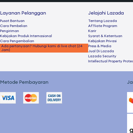
Layanan Pelanggan
Jelajahi Lazada
Pusat Bantuan
Tentang Lazada
Cara Pembelian
Af?liate Program
Pengiriman
Karir
Kebijakan Produk Internasional
Syarat & Ketentuan
Cara Pengembalian
Kebijakan Privasi
Ada pertanyaan? Hubungi kami di live chat (24
Press & Media
Jam)
Jual Di Lazada
Lazada Security
Intellectual Property Prote
Metode Pembayaran
Ja