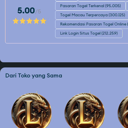
Pasaran Togel Terkenal (95.005)
5.00
/5
Togel Macau Terpercaya (300.125)
Rekomendasi Pasaran Togel Online (
Link Login Situs Togel (212.259)
Dari Toko yang Sama