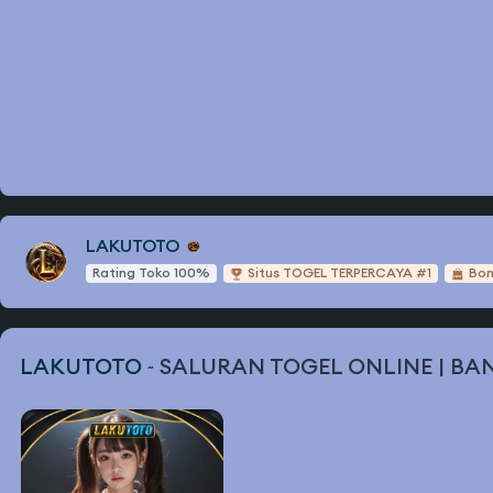
LAKUTOTO
Rating Toko 100%
Situs TOGEL TERPERCAYA #1
Bon
SALURAN TOGEL ONLINE | BAN
LAKUTOTO
~