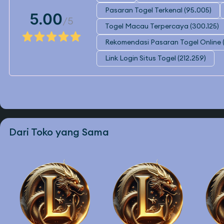
Pasaran Togel Terkenal (95.005)
5.00
/5
Togel Macau Terpercaya (300.125)
Rekomendasi Pasaran Togel Online (
Link Login Situs Togel (212.259)
Dari Toko yang Sama