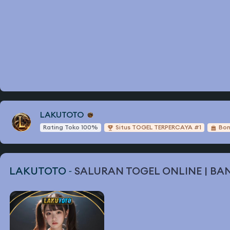
LAKUTOTO
Rating Toko 100%
Situs TOGEL TERPERCAYA #1
Bon
SALURAN TOGEL ONLINE | BAN
LAKUTOTO
~