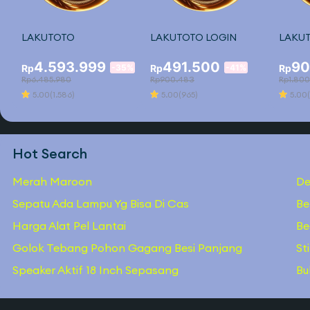
LAKUTOTO
LAKUTOTO LOGIN
LAKUT
4.593.999
491.500
90
Rp
-35%
Rp
-41%
Rp
Rp6.485.980
Rp900.483
Rp1.80
5.00(1.586)
5.00(965)
5.00(
Hot Search
Merah Maroon
De
Sepatu Ada Lampu Yg Bisa Di Cas
Be
Harga Alat Pel Lantai
Be
Golok Tebang Pohon Gagang Besi Panjang
St
Speaker Aktif 18 Inch Sepasang
Bu