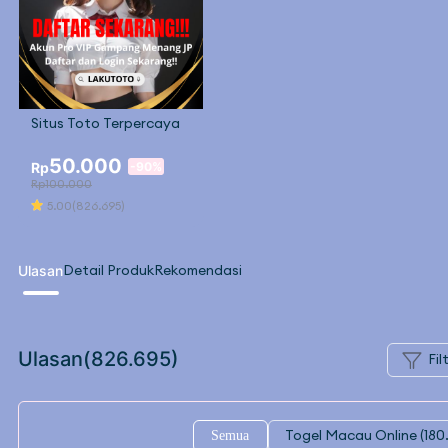
Situs Toto Terpercaya
50.000
Rp
-90%
Rp100.000
5.00(826.695)
Ulasan
Detail Produk
Rekomendasi
Ulasan(826.695)
Fil
Semua
Togel Macau Online (180