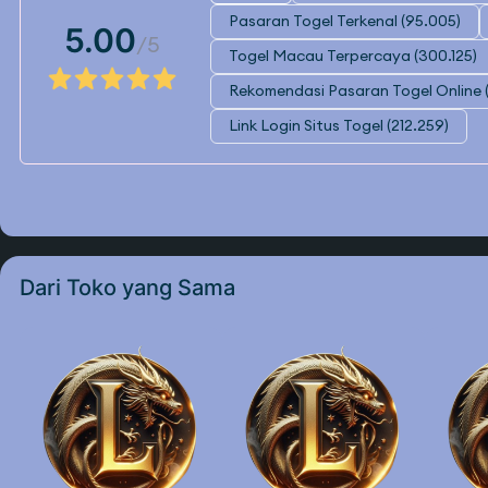
Pasaran Togel Terkenal (95.005)
5.00
/5
Togel Macau Terpercaya (300.125)
Rekomendasi Pasaran Togel Online (
Link Login Situs Togel (212.259)
Dari Toko yang Sama