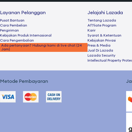
Layanan Pelanggan
Jelajahi Lazada
Pusat Bantuan
Tentang Lazada
Cara Pembelian
Af?liate Program
Pengiriman
Karir
Kebijakan Produk Internasional
Syarat & Ketentuan
Cara Pengembalian
Kebijakan Privasi
Ada pertanyaan? Hubungi kami di live chat (24
Press & Media
Jam)
Jual Di Lazada
Lazada Security
Intellectual Property Prote
Metode Pembayaran
Ja