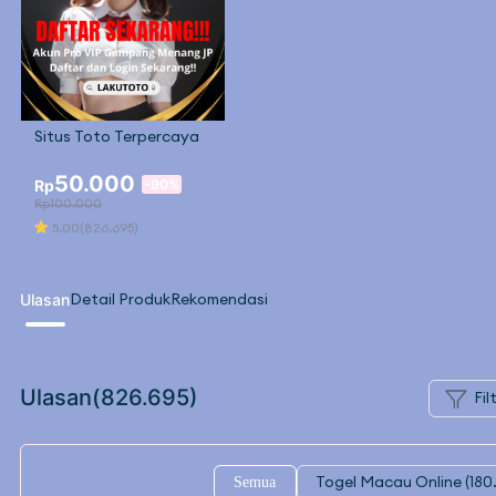
Situs Toto Terpercaya
50.000
Rp
-90%
Rp100.000
5.00(826.695)
Ulasan
Detail Produk
Rekomendasi
Ulasan(826.695)
Fil
Semua
Togel Macau Online (180