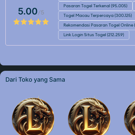
Pasaran Togel Terkenal (95.005)
5.00
/5
Togel Macau Terpercaya (300.125)
Rekomendasi Pasaran Togel Online (
Link Login Situs Togel (212.259)
Dari Toko yang Sama