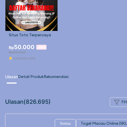
Situs Toto Terpercaya
50.000
Rp
-90%
Rp100.000
5.00(826.695)
Ulasan
Detail Produk
Rekomendasi
Ulasan(826.695)
Fil
Semua
Togel Macau Online (180