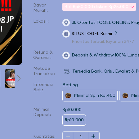
Bayar
Beli Rp50.000 diskon Rp25.000
Murah:
Lokasi :
Jl. Otoritas TOGEL ONLINE, Pra
SITUS TOGEL Resmi
Prioritas terbaik layanan 24/7
Refund &
Deposit & Withdraw 100% Luna
Garansi :
Metode
Tersedia Bank, Qris , Ewallet & P
Transaksi :
Informasi
Betting
Bet :
Minimal Spin Rp.400
Min
Minimal
Rp10.000
Deposit:
Rp10.000
Kuantitas: