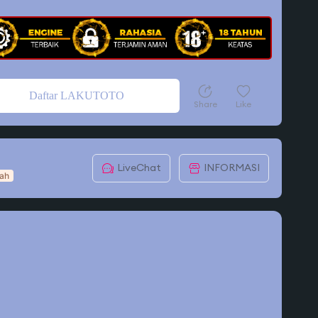
Daftar LAKUTOTO
Share
Like
LiveChat
INFORMASI
ah