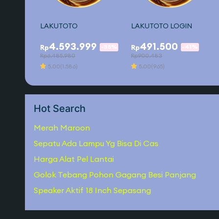
LAKUTOTO
LAKUTOTO LOGIN
4.593.999
491.500
-35%
-41%
Rp
Rp
Rp6.485.980
Rp900.483
5.00(1.586)
5.00(965)
Hot Search
Merah Maroon
Sepatu Ada Lampu Yg Bisa Di Cas
Harga Alat Pel Lantai
Golok Tebang Pohon Gagang Besi Panjang
Speaker Aktif 18 Inch Sepasang