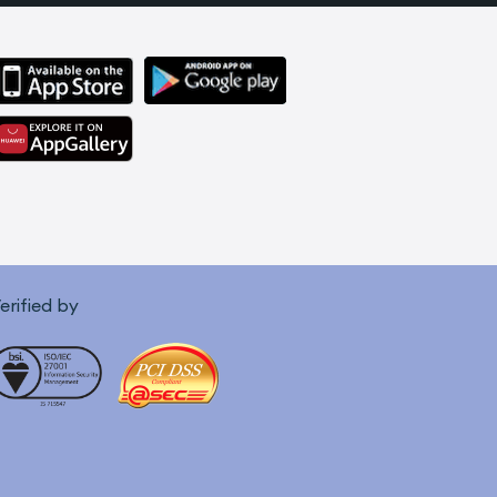
erified by