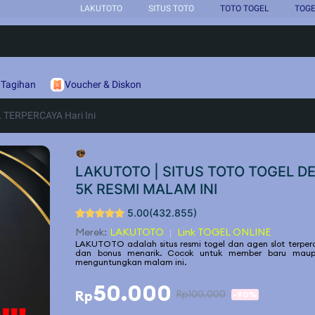
LAKUTOTO
SITUS TOTO
TOTO TOGEL
TOGE
 Tagihan
Voucher & Diskon
 TERPERCAYA Hari Ini
LAKUTOTO | SITUS TOTO TOGEL D
5K RESMI MALAM INI
5.00
(432.855)
Merek:
LAKUTOTO
Link TOGEL ONLINE
LAKUTOTO adalah situs resmi togel dan agen slot terpe
dan bonus menarik. Cocok untuk member baru maupu
menguntungkan malam ini.
50.000
Rp100.000
-90%
Rp