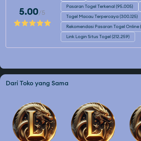
Pasaran Togel Terkenal (95.005)
5.00
/5
Togel Macau Terpercaya (300.125)
Rekomendasi Pasaran Togel Online (
Link Login Situs Togel (212.259)
Dari Toko yang Sama