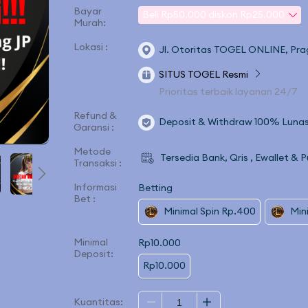
Bayar
Beli Rp50.000 diskon Rp25.000
Murah:
Lokasi :
Jl. Otoritas TOGEL ONLINE, Pra
SITUS TOGEL Resmi
Prioritas terbaik layanan 24/7
Refund &
Deposit & Withdraw 100% Luna
Garansi :
Metode
Tersedia Bank, Qris , Ewallet & P
Transaksi :
Informasi
Betting
Bet :
Minimal Spin Rp.400
Min
Minimal
Rp10.000
Deposit:
Rp10.000
Kuantitas: