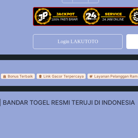
Login LAKUTOTO
Bonus Terbaik
Link Gacor Terpercaya
Layanan Pelanggan Ram
 BANDAR TOGEL RESMI TERUJI DI INDONESIA