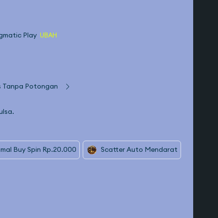
gmatic Play
UBAH
s Tanpa Potongan
ulsa.
imal Buy Spin Rp.20.000
Scatter Auto Mendarat