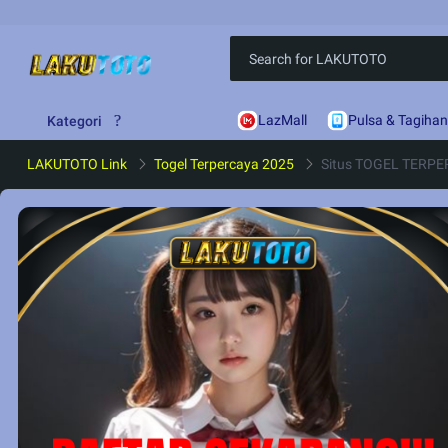
LazMall
Pulsa & Tagihan
Kategori
LAKUTOTO Link
Togel Terpercaya 2025
Situs TOGEL TERPER