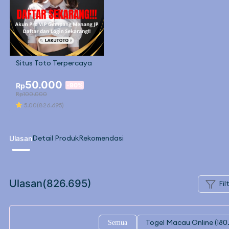
Situs Toto Terpercaya
50.000
Rp
-90%
Rp100.000
5.00(826.695)
Ulasan
Detail Produk
Rekomendasi
Ulasan(826.695)
Fil
Semua
Togel Macau Online (180