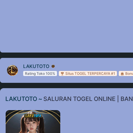
LAKUTOTO
Rating Toko 100%
Situs TOGEL TERPERCAYA #1
Bonu
SALURAN TOGEL ONLINE | BAN
LAKUTOTO
~