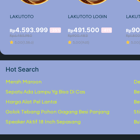
LAKUTOTO
LAKUTOTO LOGIN
LAKUT
4.593.999
491.500
90
Rp
-35%
Rp
-41%
Rp
Rp6.485.980
Rp900.483
Rp1.80
5.00(1.586)
5.00(965)
5.00(
Hot Search
Merah Maroon
De
Sepatu Ada Lampu Yg Bisa Di Cas
Be
Harga Alat Pel Lantai
Be
Golok Tebang Pohon Gagang Besi Panjang
St
Speaker Aktif 18 Inch Sepasang
Bu