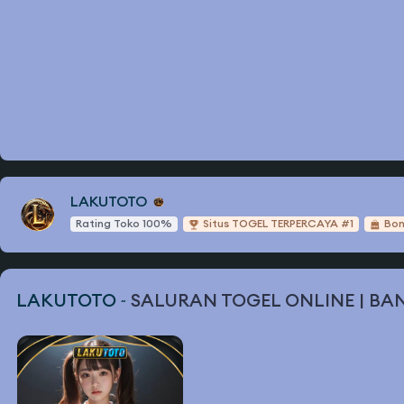
LAKUTOTO
Rating Toko 100%
Situs TOGEL TERPERCAYA #1
Bon
SALURAN TOGEL ONLINE | BAN
LAKUTOTO
~