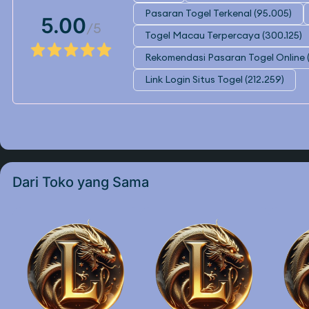
Pasaran Togel Terkenal (95.005)
5.00
/5
Togel Macau Terpercaya (300.125)
Rekomendasi Pasaran Togel Online (
Link Login Situs Togel (212.259)
Dari Toko yang Sama