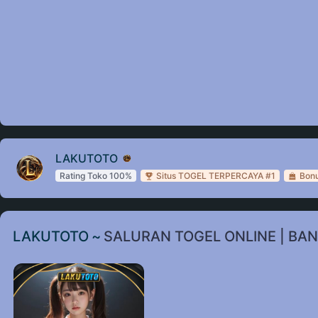
LAKUTOTO
Rating Toko 100%
Situs TOGEL TERPERCAYA #1
Bonu
SALURAN TOGEL ONLINE | BAN
LAKUTOTO
~