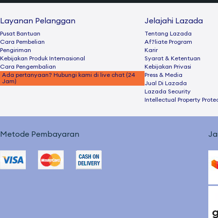
Layanan Pelanggan
Jelajahi Lazada
Pusat Bantuan
Tentang Lazada
Cara Pembelian
Af?liate Program
Pengiriman
Karir
Kebijakan Produk Internasional
Syarat & Ketentuan
Cara Pengembalian
Kebijakan Privasi
Ada pertanyaan? Hubungi kami di live chat (24
Press & Media
Jam)
Jual Di Lazada
Lazada Security
Intellectual Property Prote
Metode Pembayaran
Ja