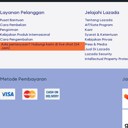
Layanan Pelanggan
Jelajahi Lazada
Pusat Bantuan
Tentang Lazada
Cara Pembelian
Af?liate Program
Pengiriman
Karir
Kebijakan Produk Internasional
Syarat & Ketentuan
Cara Pengembalian
Kebijakan Privasi
Ada pertanyaan? Hubungi kami di live chat (24
Press & Media
Jam)
Jual Di Lazada
Lazada Security
Intellectual Property Prote
Metode Pembayaran
Ja