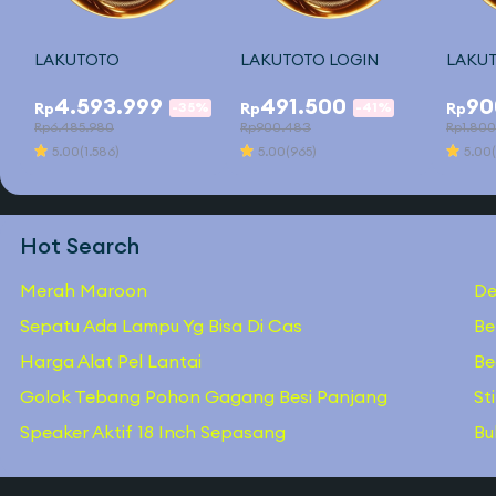
LAKUTOTO
LAKUTOTO LOGIN
LAKUT
4.593.999
491.500
90
-35%
-41%
Rp
Rp
Rp
Rp6.485.980
Rp900.483
Rp1.80
5.00(1.586)
5.00(965)
5.00(
Hot Search
Merah Maroon
De
Sepatu Ada Lampu Yg Bisa Di Cas
Be
Harga Alat Pel Lantai
Be
Golok Tebang Pohon Gagang Besi Panjang
St
Speaker Aktif 18 Inch Sepasang
Bu