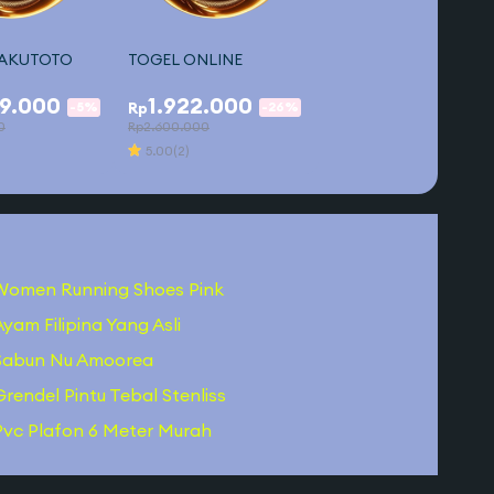
LAKUTOTO
TOGEL ONLINE
99.000
1.922.000
-5%
-26%
Rp
0
Rp2.600.000
5.00(2)
Women Running Shoes Pink
Ayam Filipina Yang Asli
Sabun Nu Amoorea
Grendel Pintu Tebal Stenliss
Pvc Plafon 6 Meter Murah