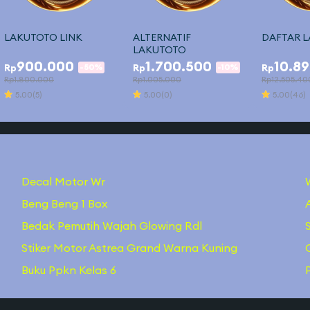
LAKUTOTO LINK
ALTERNATIF
DAFTAR 
LAKUTOTO
900.000
1.700.500
10.8
-50%
-10%
Rp
Rp
Rp
Rp1.800.000
Rp1.005.000
Rp12.505.40
5.00(5)
5.00(0)
5.00(46)
Decal Motor Wr
Beng Beng 1 Box
Bedak Pemutih Wajah Glowing Rdl
Stiker Motor Astrea Grand Warna Kuning
Buku Ppkn Kelas 6