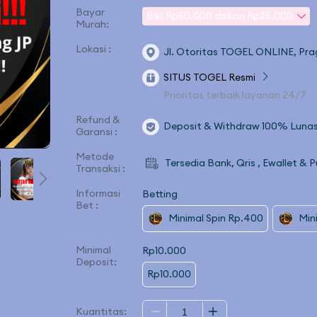
Bayar
Beli Rp50.000 diskon Rp25.000
Murah:
Lokasi :
Jl. Otoritas TOGEL ONLINE, Pra
SITUS TOGEL Resmi
Prioritas terbaik layanan 24/7
Refund &
Deposit & Withdraw 100% Luna
Garansi :
Metode
Tersedia Bank, Qris , Ewallet & P
Transaksi :
Informasi
Betting
Bet :
Minimal Spin Rp.400
Min
Minimal
Rp10.000
Deposit:
Rp10.000
Kuantitas: