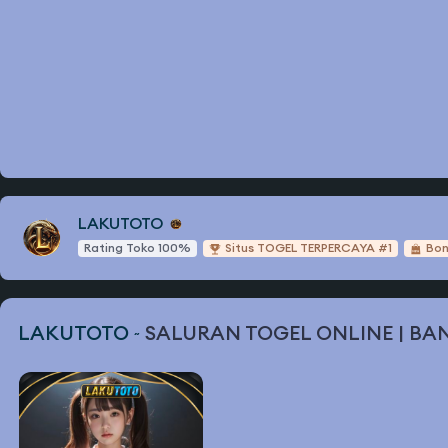
LAKUTOTO
Rating Toko 100%
Situs TOGEL TERPERCAYA #1
Bon
SALURAN TOGEL ONLINE | BAN
LAKUTOTO
~