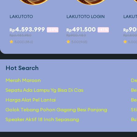
LAKUTOTO
LAKUTOTO LOGIN
LAKUT
4.593.999
491.500
90
-35%
-41%
Rp
Rp
Rp
Rp6.485.980
Rp900.483
Rp1.80
5.00(1.586)
5.00(965)
5.00(
Hot Search
Merah Maroon
De
Sepatu Ada Lampu Yg Bisa Di Cas
Be
Harga Alat Pel Lantai
Be
Golok Tebang Pohon Gagang Besi Panjang
St
Speaker Aktif 18 Inch Sepasang
Bu