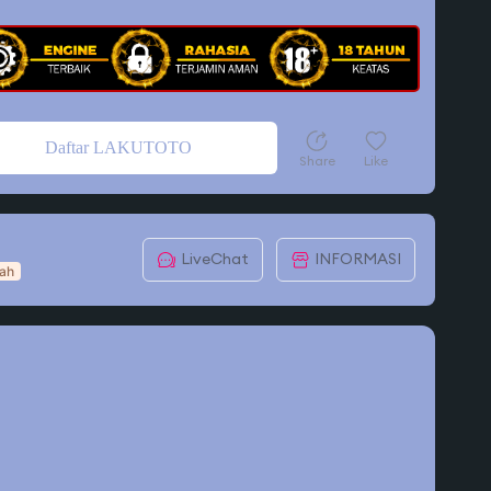
Daftar LAKUTOTO
Share
Like
LiveChat
INFORMASI
ah