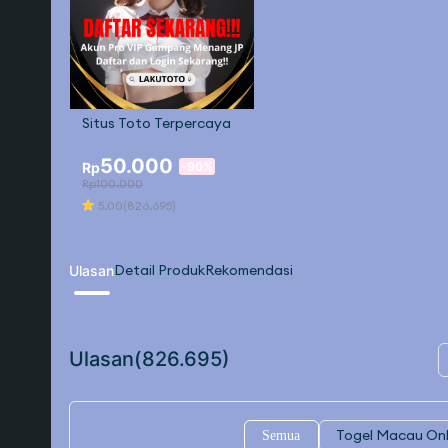
Situs Toto Terpercaya
50.000
Rp
-90%
Rp100.000
5.00(826.695)
Ulasan
Detail Produk
Rekomendasi
Ulasan(826.695)
Semua
Togel Macau Onli