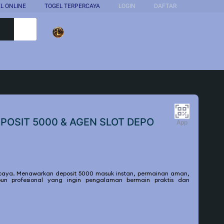
L ONLINE
TOGEL TERPERCAYA
LOGIN
DAFTAR
EPOSIT 5000 & AGEN SLOT DEPO
App
rcaya. Menawarkan deposit 5000 masuk instan, permainan aman,
n profesional yang ingin pengalaman bermain praktis dan