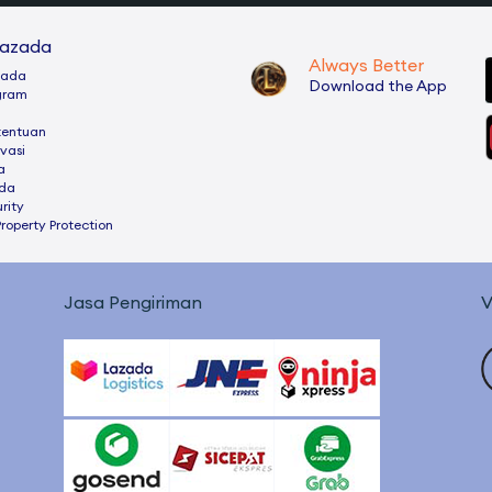
Lazada
Always Better
zada
Download the App
ogram
tentuan
ivasi
a
ada
rity
Property Protection
Jasa Pengiriman
V