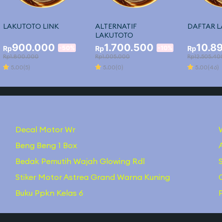
LAKUTOTO LINK
ALTERNATIF
DAFTAR 
LAKUTOTO
900.000
1.700.500
10.8
Rp
-50%
Rp
-10%
Rp
Rp1.800.000
Rp1.005.000
Rp12.505.40
5.00(5)
5.00(0)
5.00(46)
Decal Motor Wr
Beng Beng 1 Box
Bedak Pemutih Wajah Glowing Rdl
Stiker Motor Astrea Grand Warna Kuning
Buku Ppkn Kelas 6