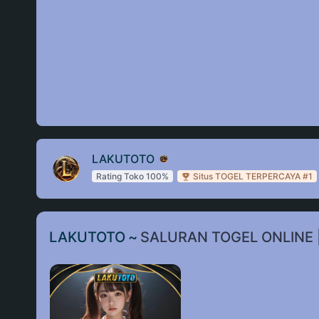
LAKUTOTO
Rating Toko 100%
Situs TOGEL TERPERCAYA #1
SALURAN TOGEL ONLINE |
LAKUTOTO
~