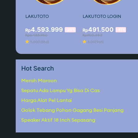
LAKUTOTO
LAKUTOTO LOGIN
4.593.999
491.500
Rp
-35%
Rp
-41%
Rp6.485.980
Rp900.483
5.00(1.586)
5.00(965)
Hot Search
Merah Maroon
Sepatu Ada Lampu Yg Bisa Di Cas
Harga Alat Pel Lantai
Golok Tebang Pohon Gagang Besi Panjang
Speaker Aktif 18 Inch Sepasang