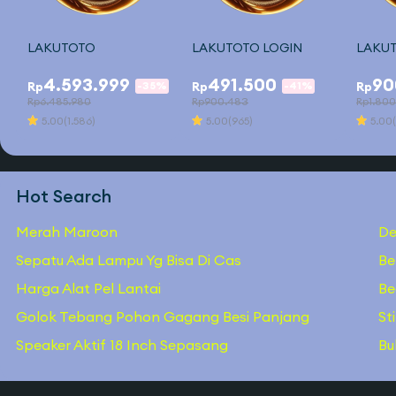
LAKUTOTO
LAKUTOTO LOGIN
LAKUT
4.593.999
491.500
90
-35%
-41%
Rp
Rp
Rp
Rp6.485.980
Rp900.483
Rp1.80
5.00(1.586)
5.00(965)
5.00(
Hot Search
Merah Maroon
De
Sepatu Ada Lampu Yg Bisa Di Cas
Be
Harga Alat Pel Lantai
Be
Golok Tebang Pohon Gagang Besi Panjang
St
Speaker Aktif 18 Inch Sepasang
Bu