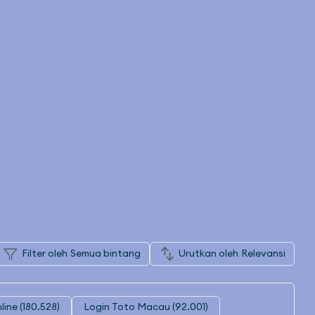
Filter oleh
Semua bintang
Urutkan oleh
Relevansi
ine (180.528)
Login Toto Macau (92.001)