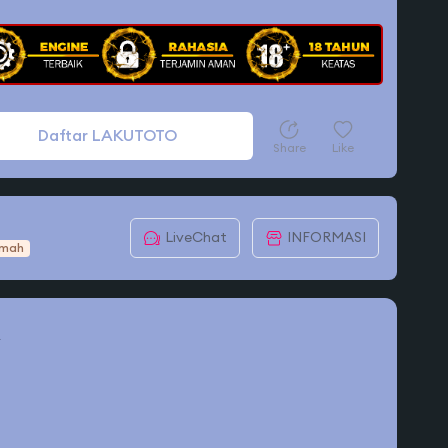
Daftar LAKUTOTO
Share
Like
LiveChat
INFORMASI
amah
A