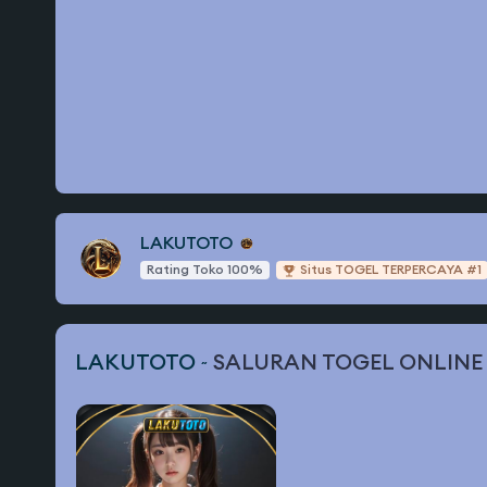
LAKUTOTO
Rating Toko 100%
Situs TOGEL TERPERCAYA #1
SALURAN TOGEL ONLINE 
LAKUTOTO
~