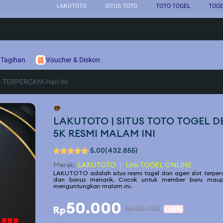
LAKUTOTO
SITUS TOTO
TOTO TOGEL
TOGE
 Tagihan
Voucher & Diskon
 TERPERCAYA Hari Ini
LAKUTOTO | SITUS TOTO TOGEL D
5K RESMI MALAM INI
5.00
(432.855)
Merek:
LAKUTOTO
Link TOGEL ONLINE
LAKUTOTO adalah situs resmi togel dan agen slot terpe
dan bonus menarik. Cocok untuk member baru maupu
menguntungkan malam ini.
50.000
Rp100.000
-90%
Rp