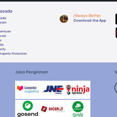
Lazada
Always Better
zada
Download the App
ogram
tentuan
ivasi
a
ada
rity
Property Protection
Jasa Pengiriman
V