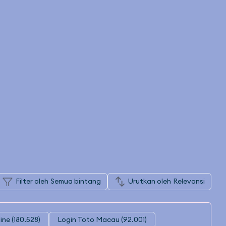
Filter oleh
Semua bintang
Urutkan oleh
Relevansi
ne (180.528)
Login Toto Macau (92.001)