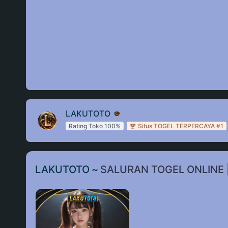
LAKUTOTO
Rating Toko 100%
Situs TOGEL TERPERCAYA #1
SALURAN TOGEL ONLINE |
LAKUTOTO
~