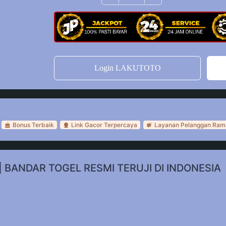
Login LAKUTOTO
Bonus Terbaik
Link Gacor Terpercaya
Layanan Pelanggan Ram
 BANDAR TOGEL RESMI TERUJI DI INDONESIA