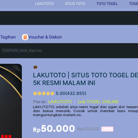
LAKUTOTO
SITUS TOTO
TOTO TOGEL
TOGE
 Tagihan
Voucher & Diskon
 TERPERCAYA Hari Ini
LAKUTOTO | SITUS TOTO TOGEL D
5K RESMI MALAM INI
5.00
(432.855)
Merek:
LAKUTOTO
Link TOGEL ONLINE
LAKUTOTO adalah situs resmi togel dan agen slot terpe
dan bonus menarik. Cocok untuk member baru maupu
menguntungkan malam ini.
50.000
Rp100.000
-90%
Rp