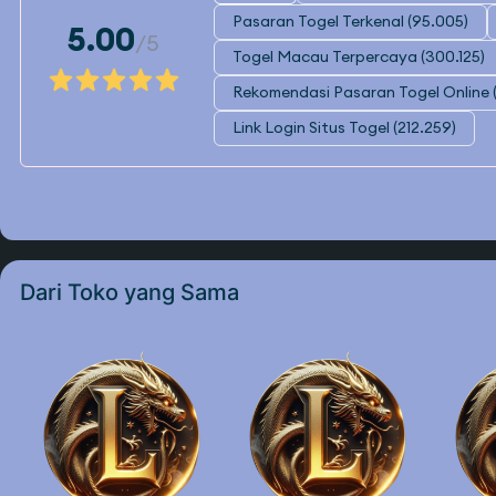
Pasaran Togel Terkenal (95.005)
5.00
/5
Togel Macau Terpercaya (300.125)
Rekomendasi Pasaran Togel Online (
Link Login Situs Togel (212.259)
Dari Toko yang Sama