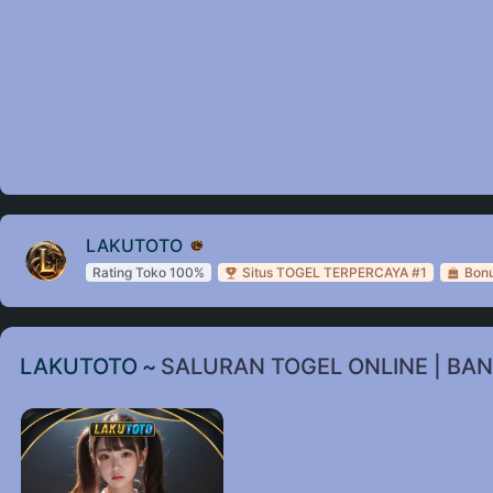
LAKUTOTO
Rating Toko 100%
Situs TOGEL TERPERCAYA #1
Bonu
SALURAN TOGEL ONLINE | BAN
LAKUTOTO
~