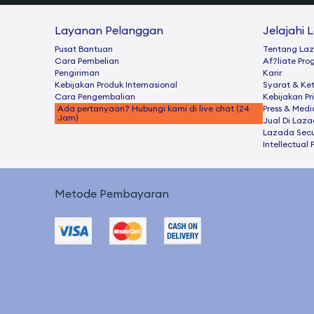
Layanan Pelanggan
Jelajahi 
Pusat Bantuan
Tentang La
Cara Pembelian
Af?liate Pr
Pengiriman
Karir
Kebijakan Produk Internasional
Syarat & Ke
Cara Pengembalian
Kebijakan Pr
Ada pertanyaan? Hubungi kami di live chat (24
Press & Medi
Jam)
Jual Di Laz
Lazada Secu
Intellectual 
Metode Pembayaran