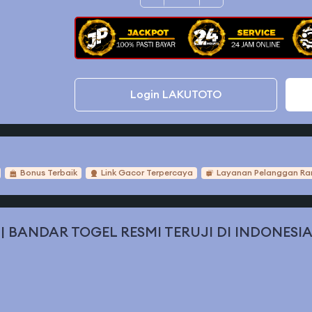
Login LAKUTOTO
Bonus Terbaik
Link Gacor Terpercaya
Layanan Pelanggan R
| BANDAR TOGEL RESMI TERUJI DI INDONESI