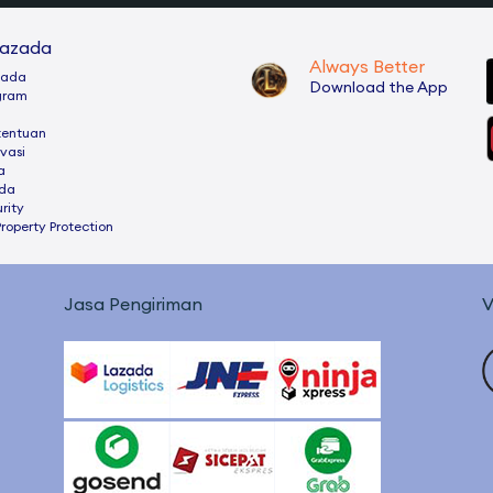
Lazada
Always Better
zada
Download the App
ogram
tentuan
ivasi
a
ada
rity
Property Protection
Jasa Pengiriman
V