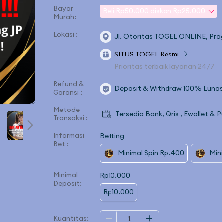
Bayar
Beli Rp50.000 diskon Rp25.000
Murah:
Lokasi :
Jl. Otoritas TOGEL ONLINE, Pra
SITUS TOGEL Resmi
Prioritas terbaik layanan 24/7
Refund &
Deposit & Withdraw 100% Luna
Garansi :
Metode
Tersedia Bank, Qris , Ewallet & P
Transaksi :
Informasi
Betting
Bet :
Minimal Spin Rp.400
Min
Minimal
Rp10.000
Deposit:
Rp10.000
Kuantitas: