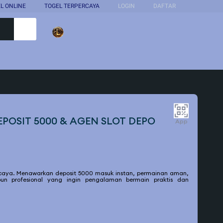
L ONLINE
TOGEL TERPERCAYA
LOGIN
DAFTAR
EPOSIT 5000 & AGEN SLOT DEPO
App
rcaya. Menawarkan deposit 5000 masuk instan, permainan aman,
n profesional yang ingin pengalaman bermain praktis dan