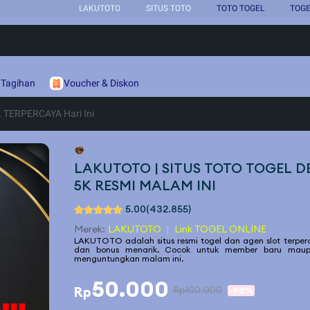
LAKUTOTO
SITUS TOTO
TOTO TOGEL
TOGE
 Tagihan
Voucher & Diskon
 TERPERCAYA Hari Ini
LAKUTOTO | SITUS TOTO TOGEL D
5K RESMI MALAM INI
5.00
(432.855)
Merek:
LAKUTOTO
Link TOGEL ONLINE
LAKUTOTO adalah situs resmi togel dan agen slot terpe
dan bonus menarik. Cocok untuk member baru maupu
menguntungkan malam ini.
50.000
Rp100.000
-90%
Rp