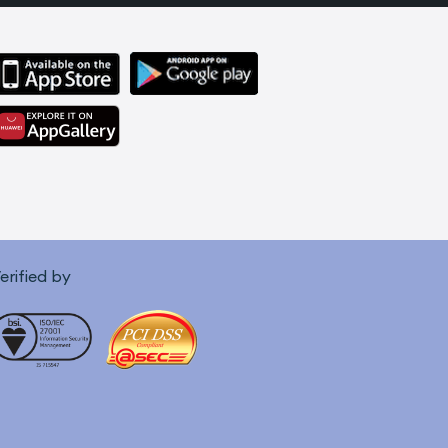
erified by