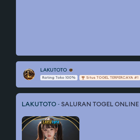
LAKUTOTO
Rating Toko 100%
Situs TOGEL TERPERCAYA #1
SALURAN TOGEL ONLINE 
LAKUTOTO
~