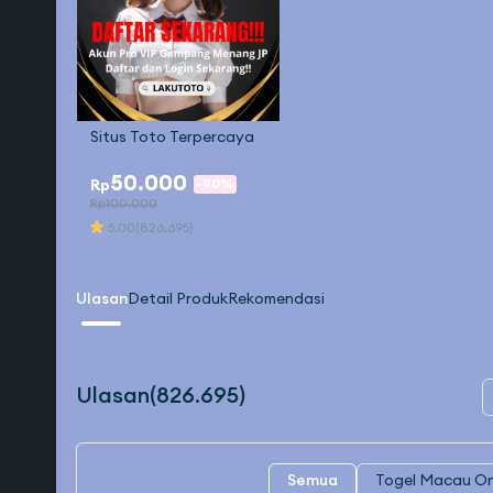
Situs Toto Terpercaya
50.000
-90%
Rp
Rp100.000
5.00(826.695)
Ulasan
Detail Produk
Rekomendasi
Ulasan(826.695)
Semua
Togel Macau Onl