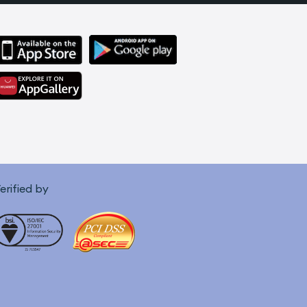
erified by