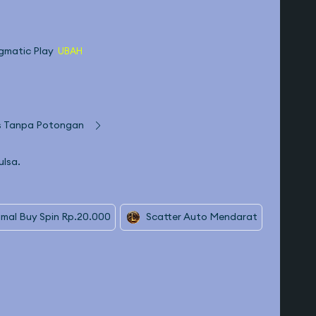
gmatic Play
UBAH
s Tanpa Potongan
ulsa.
imal Buy Spin Rp.20.000
Scatter Auto Mendarat