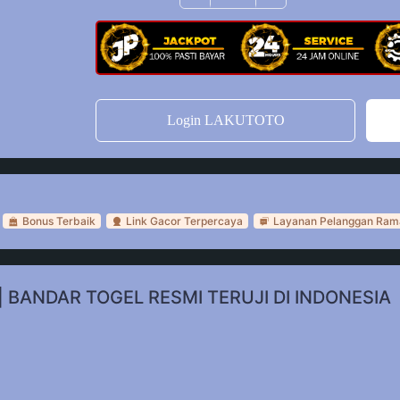
Login LAKUTOTO
Bonus Terbaik
Link Gacor Terpercaya
Layanan Pelanggan Ram
 BANDAR TOGEL RESMI TERUJI DI INDONESIA