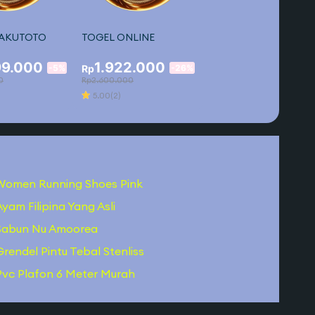
LAKUTOTO
TOGEL ONLINE
99.000
1.922.000
-5%
Rp
-26%
0
Rp2.600.000
5.00(2)
Women Running Shoes Pink
Ayam Filipina Yang Asli
Sabun Nu Amoorea
Grendel Pintu Tebal Stenliss
Pvc Plafon 6 Meter Murah