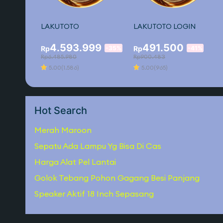
LAKUTOTO
LAKUTOTO LOGIN
4.593.999
491.500
Rp
-35%
Rp
-41%
Rp6.485.980
Rp900.483
5.00(1.586)
5.00(965)
Hot Search
Merah Maroon
Sepatu Ada Lampu Yg Bisa Di Cas
Harga Alat Pel Lantai
Golok Tebang Pohon Gagang Besi Panjang
Speaker Aktif 18 Inch Sepasang