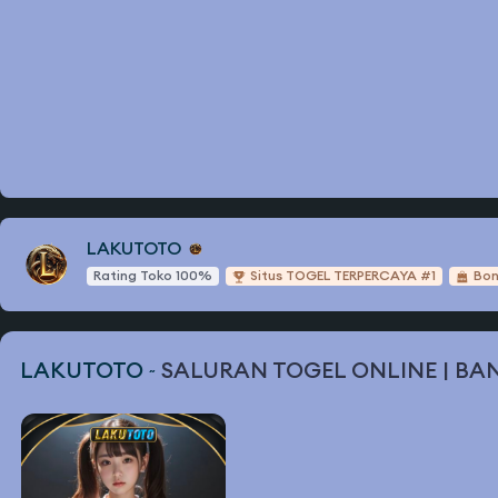
LAKUTOTO
Rating Toko 100%
Situs TOGEL TERPERCAYA #1
Bon
SALURAN TOGEL ONLINE | BAN
LAKUTOTO
~