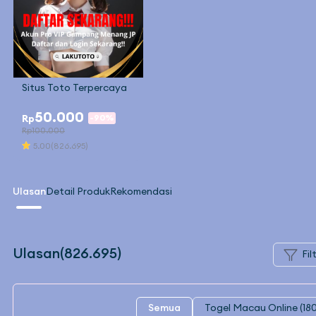
Situs Toto Terpercaya
50.000
-90%
Rp
Rp100.000
5.00(826.695)
Ulasan
Detail Produk
Rekomendasi
Ulasan(826.695)
Fil
Semua
Togel Macau Online (180