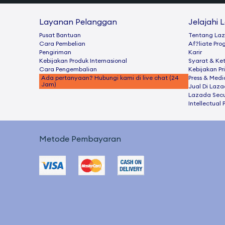
Layanan Pelanggan
Jelajahi 
Pusat Bantuan
Tentang La
Cara Pembelian
Af?liate Pr
Pengiriman
Karir
Kebijakan Produk Internasional
Syarat & Ke
Cara Pengembalian
Kebijakan Pr
Ada pertanyaan? Hubungi kami di live chat (24
Press & Medi
Jam)
Jual Di Laz
Lazada Secu
Intellectual 
Metode Pembayaran