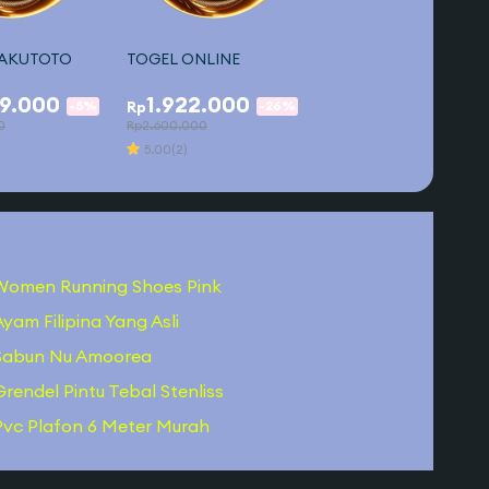
LAKUTOTO
TOGEL ONLINE
99.000
1.922.000
-5%
-26%
Rp
0
Rp2.600.000
5.00(2)
Women Running Shoes Pink
Ayam Filipina Yang Asli
Sabun Nu Amoorea
Grendel Pintu Tebal Stenliss
Pvc Plafon 6 Meter Murah