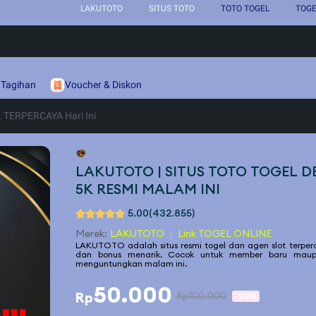
LAKUTOTO
SITUS TOTO
TOTO TOGEL
TOGE
 Tagihan
Voucher & Diskon
 TERPERCAYA Hari Ini
LAKUTOTO | SITUS TOTO TOGEL D
5K RESMI MALAM INI
5.00
(432.855)
Merek:
LAKUTOTO
Link TOGEL ONLINE
LAKUTOTO adalah situs resmi togel dan agen slot terpe
dan bonus menarik. Cocok untuk member baru maupu
menguntungkan malam ini.
50.000
Rp100.000
-90%
Rp