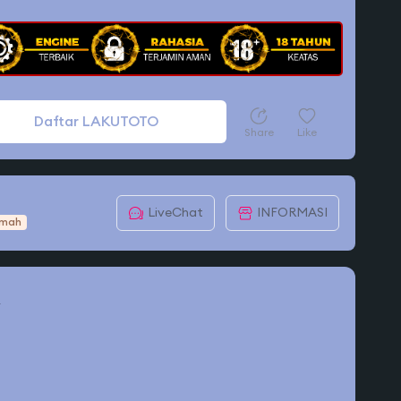
Daftar LAKUTOTO
Share
Like
LiveChat
INFORMASI
amah
A