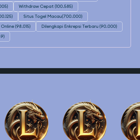
005)
Withdraw Cepat (100.585)
0.125)
Situs Togel Macau(700.000)
Online (98.015)
Dilengkapi Enkrepsi Terbaru (90.000)
59)