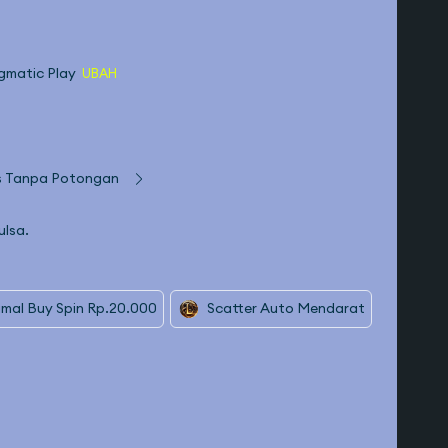
gmatic Play
UBAH
s Tanpa Potongan
ulsa.
imal Buy Spin Rp.20.000
Scatter Auto Mendarat