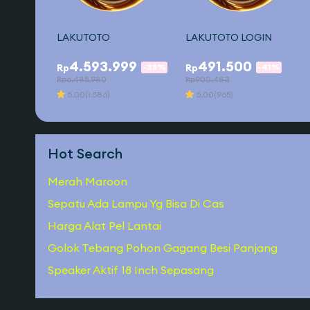
LAKUTOTO
LAKUTOTO LOGIN
4.593.999
491.500
-35%
-41%
Rp
Rp
Rp6.485.980
Rp900.483
5.00(1.586)
5.00(965)
Hot Search
Merah Maroon
Sepatu Ada Lampu Yg Bisa Di Cas
Harga Alat Pel Lantai
Golok Tebang Pohon Gagang Besi Panjang
Speaker Aktif 18 Inch Sepasang