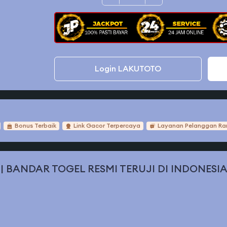
Login LAKUTOTO
Bonus Terbaik
Link Gacor Terpercaya
Layanan Pelanggan R
| BANDAR TOGEL RESMI TERUJI DI INDONESI