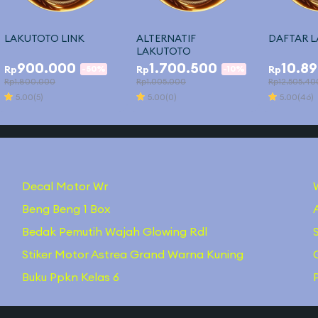
LAKUTOTO LINK
ALTERNATIF
DAFTAR 
LAKUTOTO
900.000
1.700.500
10.8
-50%
-10%
Rp
Rp
Rp
Rp1.800.000
Rp1.005.000
Rp12.505.40
5.00(5)
5.00(0)
5.00(46)
Decal Motor Wr
Beng Beng 1 Box
Bedak Pemutih Wajah Glowing Rdl
Stiker Motor Astrea Grand Warna Kuning
Buku Ppkn Kelas 6