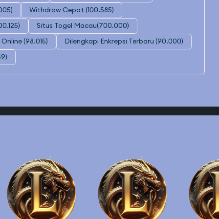
005)
Withdraw Cepat (100.585)
0.125)
Situs Togel Macau(700.000)
Online (98.015)
Dilengkapi Enkrepsi Terbaru (90.000)
59)