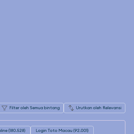
Filter oleh
Semua bintang
Urutkan oleh
Relevansi
ine (180.528)
Login Toto Macau (92.001)