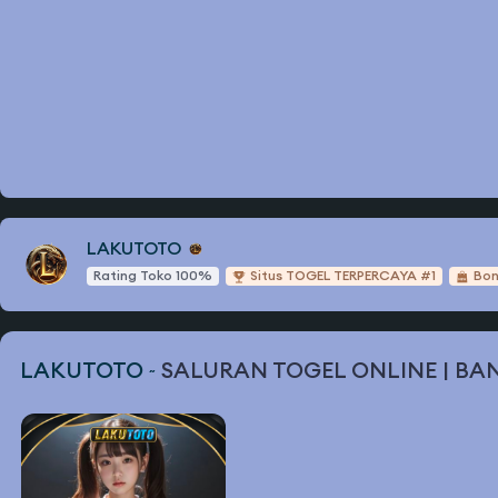
LAKUTOTO
Rating Toko 100%
Situs TOGEL TERPERCAYA #1
Bon
SALURAN TOGEL ONLINE | BAN
LAKUTOTO
~