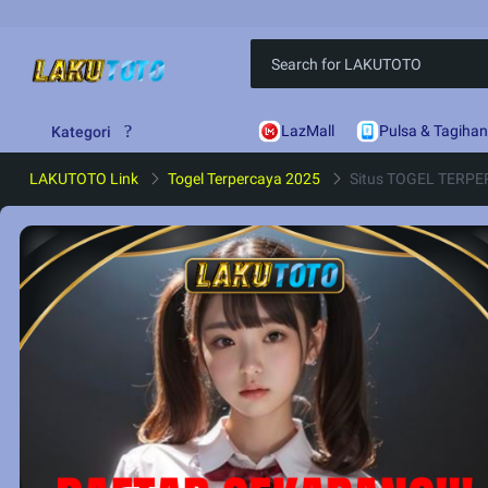
LazMall
Pulsa & Tagihan
Kategori
LAKUTOTO Link
Togel Terpercaya 2025
Situs TOGEL TERPER