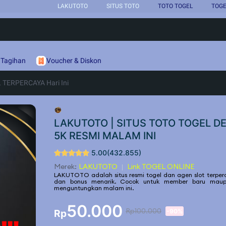
LAKUTOTO
SITUS TOTO
TOTO TOGEL
TOGE
 Tagihan
Voucher & Diskon
 TERPERCAYA Hari Ini
LAKUTOTO | SITUS TOTO TOGEL D
5K RESMI MALAM INI
5.00
(432.855)
Merek:
LAKUTOTO
Link TOGEL ONLINE
LAKUTOTO adalah situs resmi togel dan agen slot terpe
dan bonus menarik. Cocok untuk member baru maupu
menguntungkan malam ini.
50.000
-90%
Rp
Rp100.000