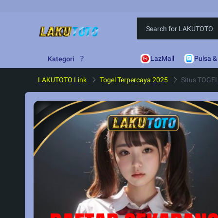
LazMall
Pulsa &
Kategori
LAKUTOTO Link
Togel Terpercaya 2025
Situs TOGEL