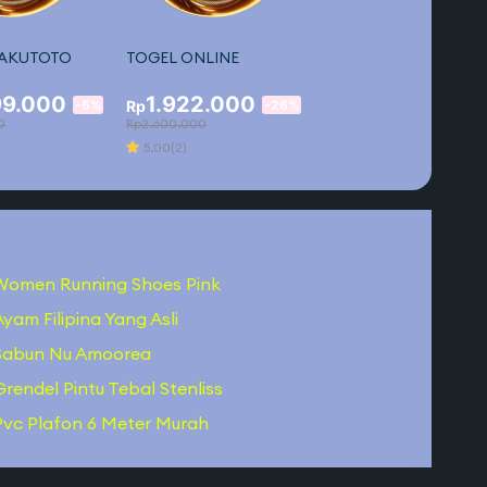
LAKUTOTO
TOGEL ONLINE
99.000
1.922.000
-5%
Rp
-26%
0
Rp2.600.000
5.00(2)
Women Running Shoes Pink
Ayam Filipina Yang Asli
Sabun Nu Amoorea
Grendel Pintu Tebal Stenliss
Pvc Plafon 6 Meter Murah