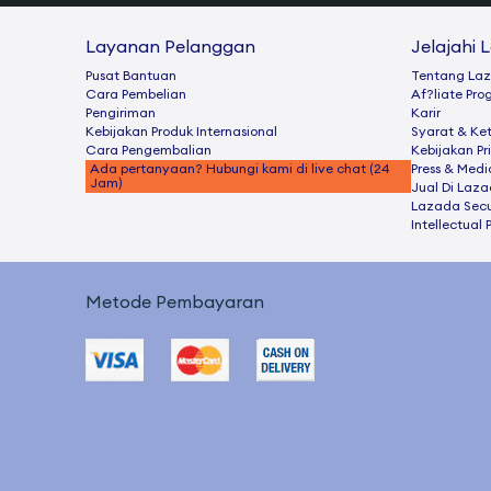
Layanan Pelanggan
Jelajahi 
Pusat Bantuan
Tentang La
Cara Pembelian
Af?liate Pr
Pengiriman
Karir
Kebijakan Produk Internasional
Syarat & Ke
Cara Pengembalian
Kebijakan Pr
Ada pertanyaan? Hubungi kami di live chat (24
Press & Medi
Jam)
Jual Di Laz
Lazada Secu
Intellectual 
Metode Pembayaran