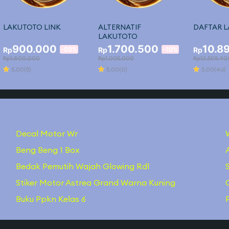
LAKUTOTO LINK
ALTERNATIF
DAFTAR 
LAKUTOTO
900.000
1.700.500
10.8
Rp
-50%
Rp
-10%
Rp
Rp1.800.000
Rp1.005.000
Rp12.505.40
5.00(5)
5.00(0)
5.00(46)
Decal Motor Wr
Beng Beng 1 Box
Bedak Pemutih Wajah Glowing Rdl
Stiker Motor Astrea Grand Warna Kuning
Buku Ppkn Kelas 6