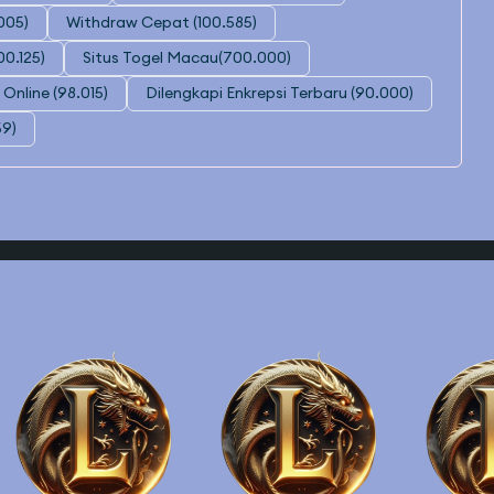
005)
Withdraw Cepat (100.585)
0.125)
Situs Togel Macau(700.000)
Online (98.015)
Dilengkapi Enkrepsi Terbaru (90.000)
59)