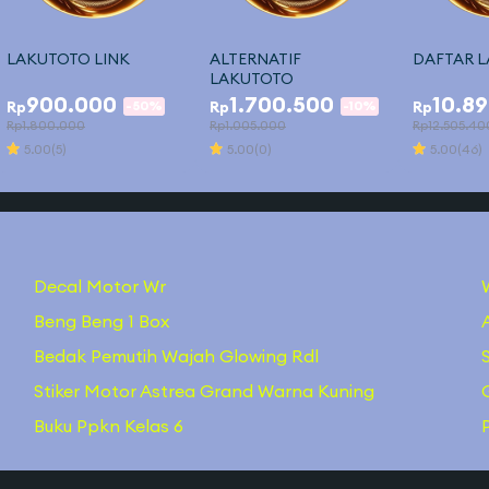
LAKUTOTO LINK
ALTERNATIF
DAFTAR 
LAKUTOTO
900.000
1.700.500
10.8
-50%
-10%
Rp
Rp
Rp
Rp1.800.000
Rp1.005.000
Rp12.505.40
5.00(5)
5.00(0)
5.00(46)
Decal Motor Wr
Beng Beng 1 Box
Bedak Pemutih Wajah Glowing Rdl
Stiker Motor Astrea Grand Warna Kuning
Buku Ppkn Kelas 6