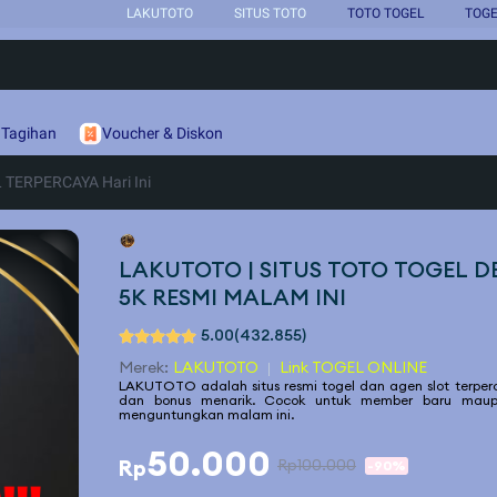
LAKUTOTO
SITUS TOTO
TOTO TOGEL
TOGE
 Tagihan
Voucher & Diskon
 TERPERCAYA Hari Ini
LAKUTOTO | SITUS TOTO TOGEL D
5K RESMI MALAM INI
5.00
(432.855)
Merek:
LAKUTOTO
Link TOGEL ONLINE
LAKUTOTO adalah situs resmi togel dan agen slot terpe
dan bonus menarik. Cocok untuk member baru maupu
menguntungkan malam ini.
50.000
Rp100.000
-90%
Rp