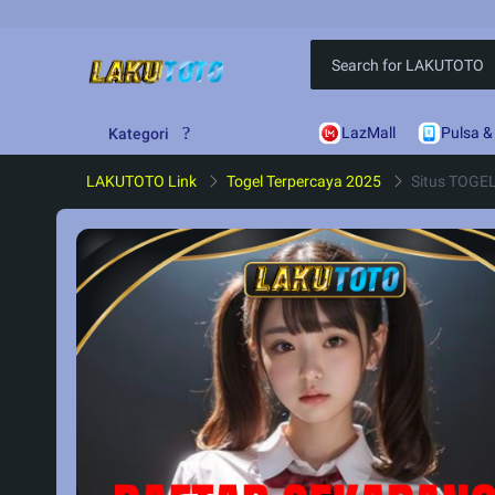
LazMall
Pulsa &
Kategori
LAKUTOTO Link
Togel Terpercaya 2025
Situs TOGEL