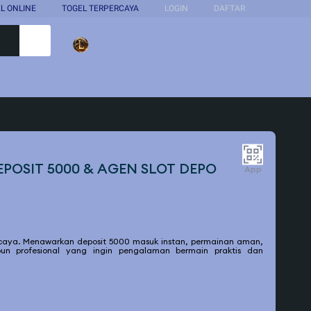
L ONLINE
TOGEL TERPERCAYA
LOGIN
DAFTAR
EPOSIT 5000 & AGEN SLOT DEPO
App
rcaya. Menawarkan deposit 5000 masuk instan, permainan aman,
n profesional yang ingin pengalaman bermain praktis dan