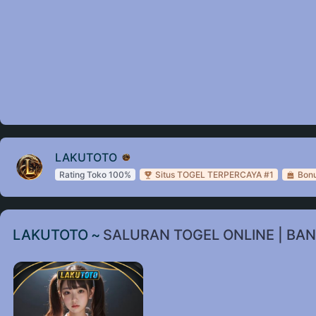
LAKUTOTO
Rating Toko 100%
Situs TOGEL TERPERCAYA #1
Bonu
SALURAN TOGEL ONLINE | BAN
LAKUTOTO
~