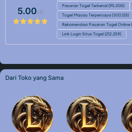
Pasaran Togel Terkenal (95.005)
5.00
/5
Togel Macau Terpercaya (300.125)
Rekomendasi Pasaran Togel Online (
Link Login Situs Togel (212.259)
Dari Toko yang Sama