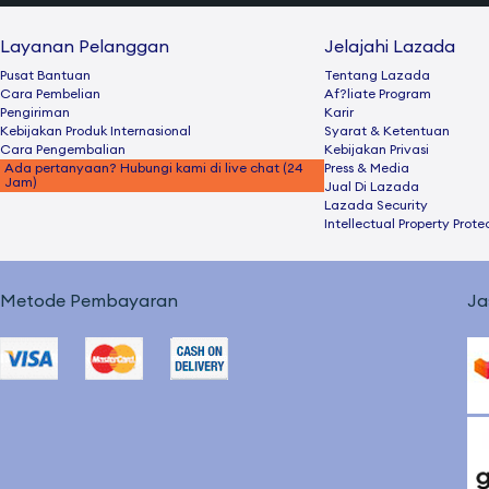
Layanan Pelanggan
Jelajahi Lazada
Pusat Bantuan
Tentang Lazada
Cara Pembelian
Af?liate Program
Pengiriman
Karir
Kebijakan Produk Internasional
Syarat & Ketentuan
Cara Pengembalian
Kebijakan Privasi
Ada pertanyaan? Hubungi kami di live chat (24
Press & Media
Jam)
Jual Di Lazada
Lazada Security
Intellectual Property Prote
Metode Pembayaran
Ja