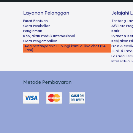
Layanan Pelanggan
Jelajahi 
Pusat Bantuan
Tentang La
Cara Pembelian
Af?liate Pr
Pengiriman
Karir
Kebijakan Produk Internasional
Syarat & Ke
Cara Pengembalian
Kebijakan Pr
Ada pertanyaan? Hubungi kami di live chat (24
Press & Medi
Jam)
Jual Di Laz
Lazada Secu
Intellectual 
Metode Pembayaran