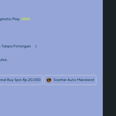
gmatic Play
UBAH
s Tanpa Potongan
ulsa.
imal Buy Spin Rp.20.000
Scatter Auto Mendarat