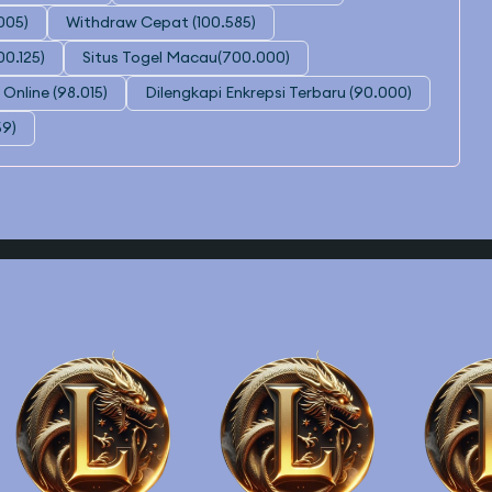
005)
Withdraw Cepat (100.585)
0.125)
Situs Togel Macau(700.000)
Online (98.015)
Dilengkapi Enkrepsi Terbaru (90.000)
59)