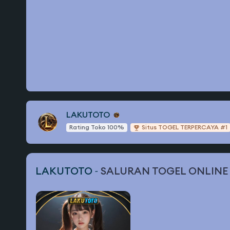
LAKUTOTO
Rating Toko 100%
Situs TOGEL TERPERCAYA #1
SALURAN TOGEL ONLINE 
LAKUTOTO
~