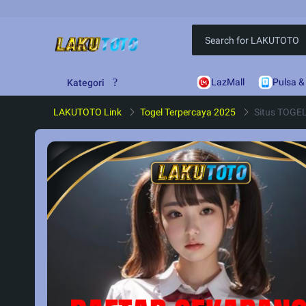
LazMall
Pulsa &
Kategori
LAKUTOTO Link
Togel Terpercaya 2025
Situs TOGEL