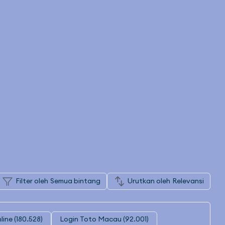
Filter oleh
Semua bintang
Urutkan oleh
Relevansi
ine (180.528)
Login Toto Macau (92.001)