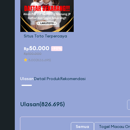
Situs Toto Terpercaya
50.000
-90%
Rp
Rp100.000
5.00(826.695)
Ulasan
Detail Produk
Rekomendasi
Ulasan(826.695)
Semua
Togel Macau Onl