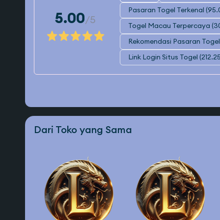
Pasaran Togel Terkenal (95.
5.00
/5
Togel Macau Terpercaya (30
Rekomendasi Pasaran Togel 
Link Login Situs Togel (212.2
Dari Toko yang Sama