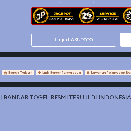
Login LAKUTOTO
Bonus Terbaik
Link Gacor Terpercaya
Layanan Pelanggan R
| BANDAR TOGEL RESMI TERUJI DI INDONESI