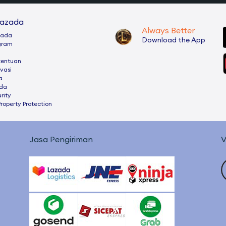
Lazada
Always Better
zada
Download the App
ogram
tentuan
ivasi
a
ada
rity
Property Protection
Jasa Pengiriman
V