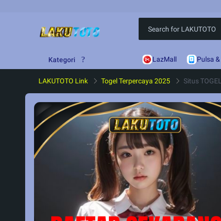
LazMall
Pulsa &
Kategori
LAKUTOTO Link
Togel Terpercaya 2025
Situs TOGEL