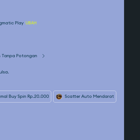
gmatic Play
UBAH
s Tanpa Potongan
ulsa.
imal Buy Spin Rp.20.000
Scatter Auto Mendarat