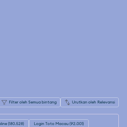
Filter oleh
Semua bintang
Urutkan oleh
Relevansi
ine (180.528)
Login Toto Macau (92.001)