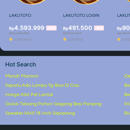
LAKUTOTO
LAKUTOTO LOGIN
LAKUT
4.593.999
491.500
90
Rp
-35%
Rp
-41%
Rp
Rp6.485.980
Rp900.483
Rp1.80
5.00(1.586)
5.00(965)
5.00(
Hot Search
Merah Maroon
De
Sepatu Ada Lampu Yg Bisa Di Cas
Be
Harga Alat Pel Lantai
Be
Golok Tebang Pohon Gagang Besi Panjang
St
Speaker Aktif 18 Inch Sepasang
Bu