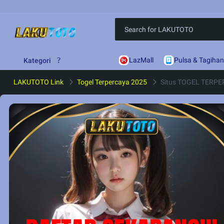
LazMall
Pulsa & Tagihan
Kategori
LAKUTOTO Link
Togel Terpercaya 2025
Situs TOGEL TERPER