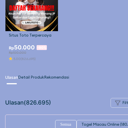
Situs Toto Terpercaya
50.000
Rp
-90%
Rp100.000
5.00(826.695)
Ulasan
Detail Produk
Rekomendasi
Ulasan(826.695)
Fil
Semua
Togel Macau Online (180