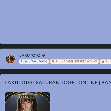
LAKUTOTO
Rating Toko 100%
Situs TOGEL TERPERCAYA #1
Bon
SALURAN TOGEL ONLINE | BAN
LAKUTOTO
~