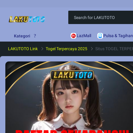
LazMall
Pulsa & Tagihan
Kategori
LAKUTOTO Link
Togel Terpercaya 2025
Situs TOGEL TERPER