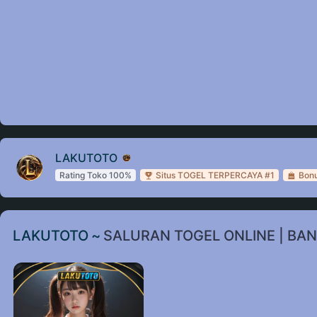
LAKUTOTO
Rating Toko 100%
Situs TOGEL TERPERCAYA #1
Bonu
SALURAN TOGEL ONLINE | BAN
LAKUTOTO
~