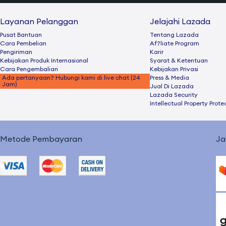
Layanan Pelanggan
Jelajahi Lazada
Pusat Bantuan
Tentang Lazada
Cara Pembelian
Af?liate Program
Pengiriman
Karir
Kebijakan Produk Internasional
Syarat & Ketentuan
Cara Pengembalian
Kebijakan Privasi
Ada pertanyaan? Hubungi kami di live chat (24
Press & Media
Jam)
Jual Di Lazada
Lazada Security
Intellectual Property Prote
Metode Pembayaran
Ja