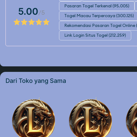
Pasaran Togel Terkenal (95.005)
5.00
/5
Togel Macau Terpercaya (300.125)
Rekomendasi Pasaran Togel Online (
Link Login Situs Togel (212.259)
Dari Toko yang Sama