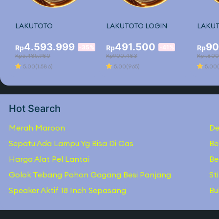
LAKUTOTO
LAKUTOTO LOGIN
LAKUT
4.593.999
491.500
90
Rp
-35%
Rp
-41%
Rp
Rp6.485.980
Rp900.483
Rp1.80
5.00(1.586)
5.00(965)
5.00(
Hot Search
Merah Maroon
De
Sepatu Ada Lampu Yg Bisa Di Cas
Be
Harga Alat Pel Lantai
Be
Golok Tebang Pohon Gagang Besi Panjang
St
Speaker Aktif 18 Inch Sepasang
Bu